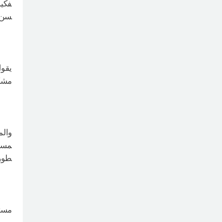
فكين
سن 
يقول
مشكل
والم
طورة
مست