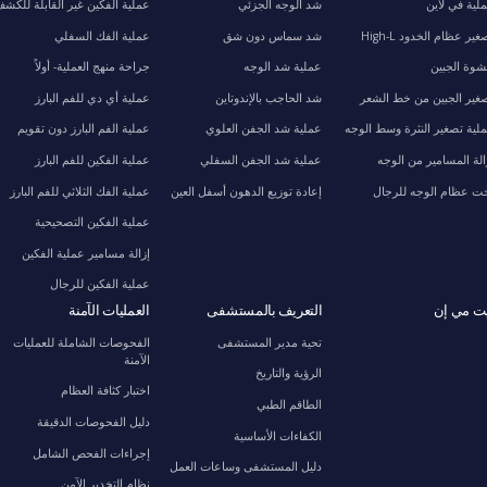
لية في لاين
شد الوجه الجزئي
عملية الفكين غير القابلة للكش
غير عظام الخدود High-L
شد سماس دون شق
عملية الفك السفلي
وة الجبين
عملية شد الوجه
جراحة منهج العملية- أولاً
غير الجبين من خط الشعر
شد الحاجب بالإندوتاين
عملية أي دي للفم البارز
لية تصغير النثرة وسط الوجه
عملية شد الجفن العلوي
عملية الفم البارز دون تقويم
الة المسامير من الوجه
عملية شد الجفن السفلي
عملية الفكين للفم البارز
ت عظام الوجه للرجال
إعادة توزيع الدهون أسفل العين
عملية الفك الثلاثي للفم البارز
عملية الفكين التصحيحية
إزالة مسامير عملية الفكين
عملية الفكين للرجال
ت مي إن
التعريف بالمستشفى
العمليات الآمنة
تحية مدير المستشفى
الفحوصات الشاملة للعمليات
الآمنة
الرؤية والتاريخ
اختبار كثافة العظام
الطاقم الطبي
دليل الفحوصات الدقيقة
الكفاءات الأساسية
إجراءات الفحص الشامل
دليل المستشفى وساعات العمل
نظام التخدير الآمن