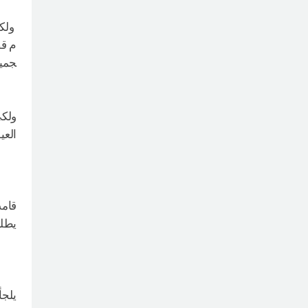
ولك
م قص
جمي
ولكي
العي
قامت
يطلق
يلجأ