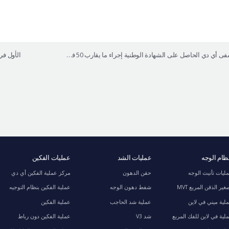
مستشفى أي دي الحاصل على الشهادة الوطنية إجراء ما يقارب 50 فحص طبي للمحافظة على سلامة المريض
ام الوجه
عمليات الشد
عمليات الفكين
ليات تأنيث الوجه
حقن الدهون
مركز عملية الفكين أي دي
غير الذقن المربع MVT
شفط دهون الوجه
عملية الفكين بنظام التوجيه
لية ميني في لاين
عملية شد الحاجب
عملية الفكين
لية في لاين للفك المربع
شد V3
عملية الفكين دون رباط