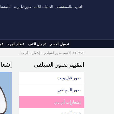
Skip
التعريف بالمستشفى
العمليات الآمنة
صور قبل وبعد
الإستشار
to
content
تجميل الجسم
تجميل الانف
عظام الوجه
عم
HOME
التقييم بصور السيلفي
إشعارات أي دي
التقييم بصور السيلفي
إشعا
صور قبل وبعد
صور السيلفي
إشعارات أي دي
تلفاز أي دي