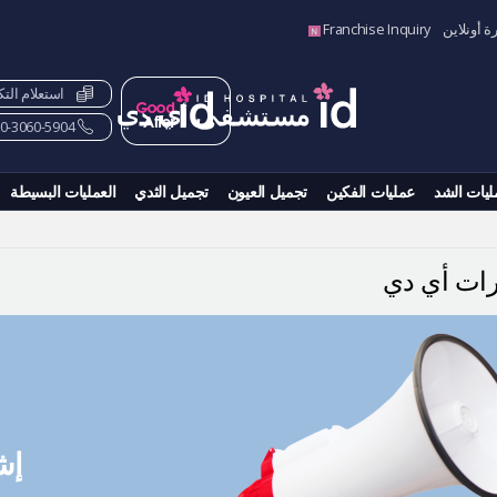
ة أونلاين
Franchise Inquiry
استعلام الت
82-10-3060-5904+
ليات الشد
عمليات الفكين
تجميل العيون
تجميل الثدي
العمليات البسيطة
رات أي دي
إش