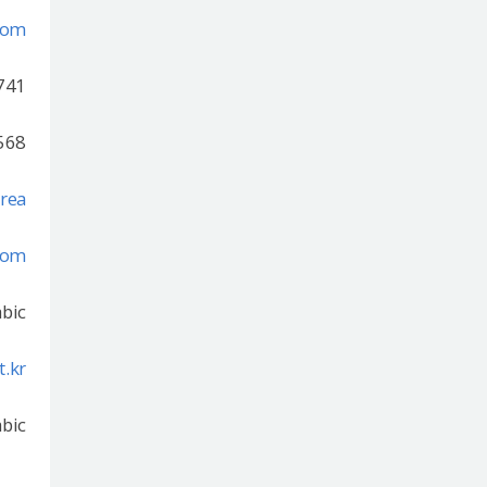
com/
741
568
rea
com
abic
.kr/
abic