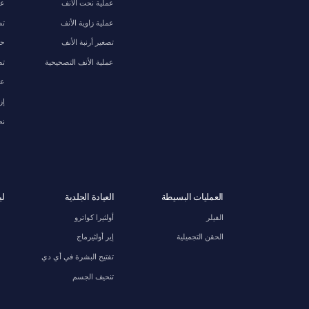
عملية نحت الأنف
عم
عملية زاوية الأنف
تص
تصغير أرنبة الأنف
حش
عملية الأنف التصحيحية
تص
عم
إز
نح
العمليات البسيطة
العيادة الجلدية
لي
الفيلر
أولثيرا كواترو
الحقن التجميلية
إير أولثيرماج
تفتيح البشرة في أي دي
تنحيف الجسم