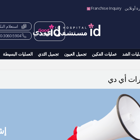
ة أونلاين
Franchise Inquiry
استعلام الت
82-10-3060-5904+
ليات الشد
عمليات الفكين
تجميل العيون
تجميل الثدي
العمليات البسيطة
رات أي دي
إش