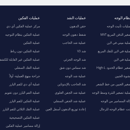
ام الوجه
عمليات الشد
عمليات الفكين
ليات تأنيث الوجه
حقن الدهون
مركز عملية الفكين أي دي
غير الذقن المربع MVT
شفط دهون الوجه
عملية الفكين بنظام التوجيه
لية ميني في لاين
عملية شد الحاجب
عملية الفكين
لية في لاين للفك المربع
شد V3
عملية الفكين دون رباط
لية في لاين
شد الوجه الجزئي
عملية الفكين غير القابلة للكش
غير عظام الخدود High-L
شد سماس دون شق
عملية الفك السفلي
وة الجبين
عملية شد الوجه
جراحة منهج العملية- أولاً
غير الجبين من خط الشعر
شد الحاجب بالإندوتاين
عملية أي دي للفم البارز
لية تصغير النثرة وسط الوجه
عملية شد الجفن العلوي
عملية الفم البارز دون تقويم
الة المسامير من الوجه
عملية شد الجفن السفلي
عملية الفكين للفم البارز
ت عظام الوجه للرجال
إعادة توزيع الدهون أسفل العين
عملية الفك الثلاثي للفم البارز
عملية الفكين التصحيحية
إزالة مسامير عملية الفكين