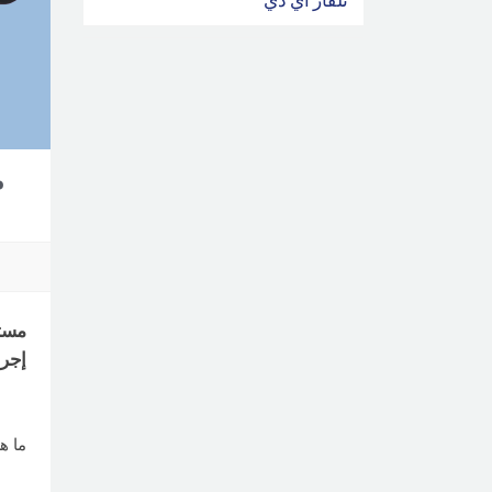
مستش
إجراء ما يقا
ما ه