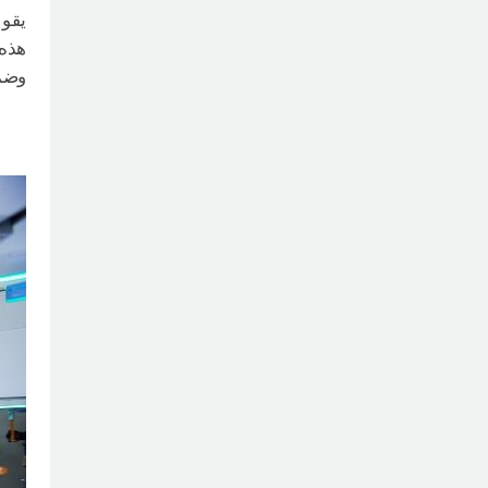
يقو المستشفى 
هذه 
وضما