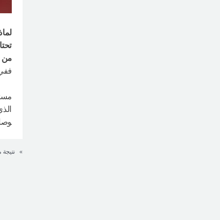
لماذ
تحتا
من ح
ففي 
مستش
الذي
وصا
»