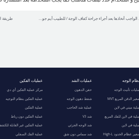
النقاط الواجب أتخاذها بعد أجراء جراحة كفاف الوجة / للطبيب أيم جونغ أو
ام الوجه
عمليات الشد
عمليات الفكين
ليات تأنيث الوجه
حقن الدهون
مركز عملية الفكين أي دي
غير الذقن المربع MVT
شفط دهون الوجه
عملية الفكين بنظام التوجيه
لية ميني في لاين
عملية شد الحاجب
عملية الفكين
لية في لاين للفك المربع
شد V3
عملية الفكين دون رباط
لية في لاين
شد الوجه الجزئي
عملية الفكين غير القابلة للكش
غير عظام الخدود High-L
شد سماس دون شق
عملية الفك السفلي