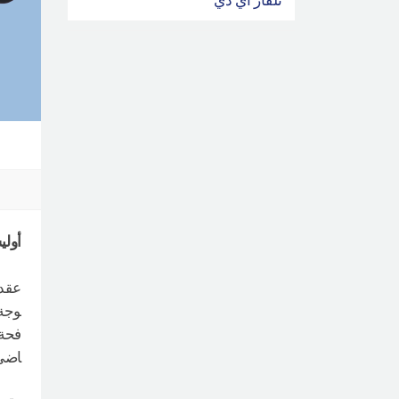
أولي
عقدت
فحة 
اضي 