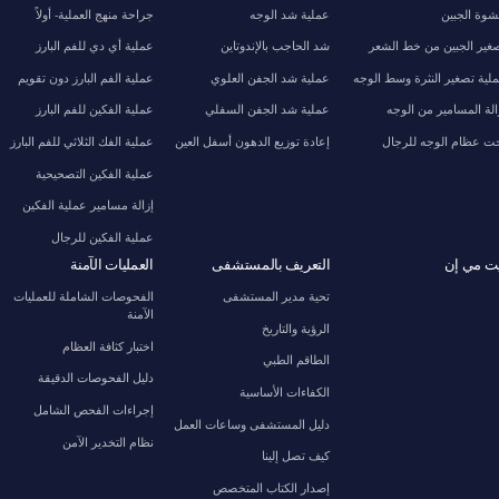
وة الجبين
عملية شد الوجه
جراحة منهج العملية- أولاً
غير الجبين من خط الشعر
شد الحاجب بالإندوتاين
عملية أي دي للفم البارز
لية تصغير النثرة وسط الوجه
عملية شد الجفن العلوي
عملية الفم البارز دون تقويم
الة المسامير من الوجه
عملية شد الجفن السفلي
عملية الفكين للفم البارز
ت عظام الوجه للرجال
إعادة توزيع الدهون أسفل العين
عملية الفك الثلاثي للفم البارز
عملية الفكين التصحيحية
إزالة مسامير عملية الفكين
عملية الفكين للرجال
ت مي إن
التعريف بالمستشفى
العمليات الآمنة
تحية مدير المستشفى
الفحوصات الشاملة للعمليات
الآمنة
الرؤية والتاريخ
اختبار كثافة العظام
الطاقم الطبي
دليل الفحوصات الدقيقة
الكفاءات الأساسية
إجراءات الفحص الشامل
دليل المستشفى وساعات العمل
نظام التخدير الآمن
كيف تصل إلينا
إصدار الكتاب المتخصص