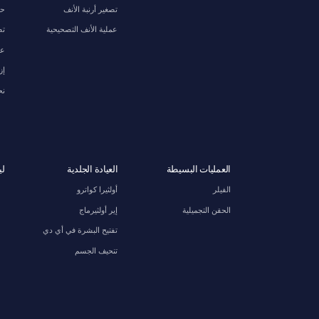
تصغير أرنبة الأنف
حش
عملية الأنف التصحيحية
تص
عم
إز
نح
العمليات البسيطة
العيادة الجلدية
لي
الفيلر
أولثيرا كواترو
الحقن التجميلية
إير أولثيرماج
تفتيح البشرة في أي دي
تنحيف الجسم