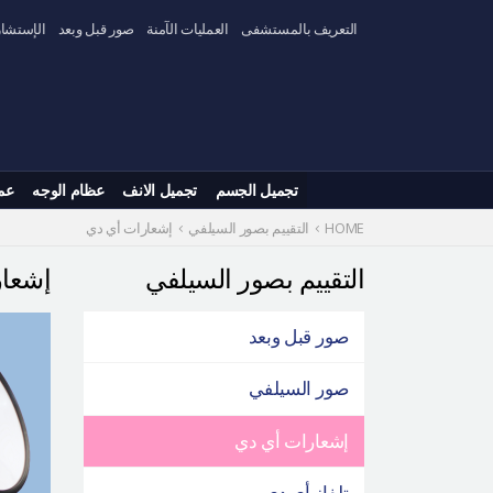
Skip
التعريف بالمستشفى
العمليات الآمنة
صور قبل وبعد
الإستشار
to
content
تجميل الجسم
تجميل الانف
عظام الوجه
عم
HOME
التقييم بصور السيلفي
إشعارات أي دي
التقييم بصور السيلفي
إشعا
صور قبل وبعد
صور السيلفي
إشعارات أي دي
تلفاز أي دي