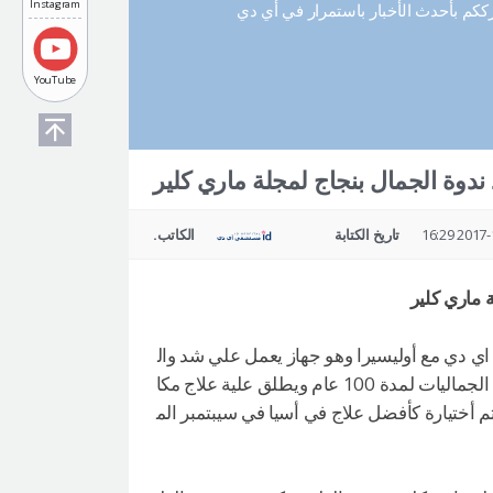
Instagram
رككم بأحدث الأخبار باستمرار في أي دي
YouTube
وة الجمال بنجاج لمجلة ماري كلير
2017-10-
تاريخ الكتابة
الكاتب.
 ماري كلير
 دي مع أوليسيرا وهو جهاز يعمل علي شد وال
وجة بدون جراحة و هو من أنتاج الشركة الألمانية مولتش الراءدة في عالم الجماليات لمدة 100 عام ويطلق علية علاج مكا
ختيارة كأفضل علاج في أسيا في سيبتمبر الم