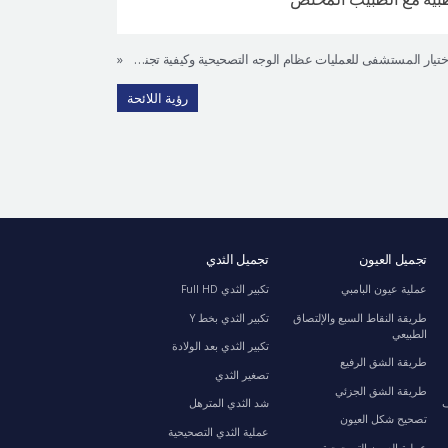
طريقة اختيار المستشفى للعمليات عظام الوجه التصحيحية وكيفية تجنب العملية التصحيحية
«
رؤية اللائحة
تجميل العيون
تجميل الثدي
عملية عيون البامبي
تكبير الثدي Full HD
طريقة النقاط السبع والإلتصاق
تكبير الثدي بخط Y
الطبيعي
تكبير الثدي بعد الولادة
طريقة الشق الرفيع
تصغير الثدي
طريقة الشق الجزئي
ف
شد الثدي المترهل
تصحيح شكل العيون
عملية الثدي التصحيحية
عملية العيون التصحيحية