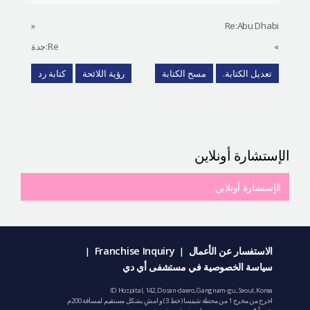
«
Re:Abu Dhabi
»
Re:جدة
تعديل الكتابة.
مسح الكتابة
رؤية اللائحة
كتابة رد
الإستشارة أونلاين
الإستشارة أونلاين
الاستفسار عن الأعمال
Franchise Inquiry
|
|
سياسة الخصوصية في مستشفى أي دي
ID Hospital, 142, Dosan-daero, Gangnam-gu, Seoul, Korea
اخرج من مخرج 1 من محطة شينسا (خط 3) و امشِ بشكل مستقيم لمسافة 200م