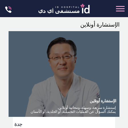
Skip
to
content
الإستشارة أونلاين
تجميل الجسم
تجميل الانف
عظام الوجه
عمليات الشد
عمليات الفكين
تجميل العيون
تجميل الثدي
الإستشارة أونلاين
العمليات البسيطة
إستشارة سريعة، وسهلة، ومجانية أونلاين.
يمكنك السؤال عن العمليات التجميلية، أو الجلدية، أو الأسنان
العيادة الجلدية
ليت مي إن
جدة