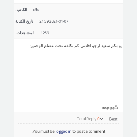
التعريف بالمستشفى
علاء
الكاتب.
العمليات الآمنة
2021-01-07 21:59
تاريخ الكتابة
الإستشارة أونلاين
1259
المشاهدات.
التقييم بصور السيلفي
يومكم سعيد ارجو افادتي كم تكلفة نحت عضام الوجنتين
image.jpg
Total Reply
0
You must be
logged in
to post a comment.