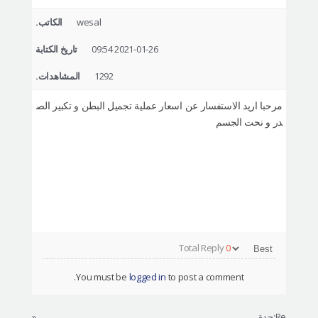
التعريف بالمستشفى
wesal
الكاتب.
العمليات الآمنة
2021-01-26 09:54
تاريخ الكتابة
الإستشارة أونلاين
1292
المشاهدات.
التقييم بصور السيلفي
مرحبا اريد الاستفسار عن اسعار عملية تجميل البطن و تكبير الص
در و نحت الجسم
Total Reply
0
You must be
logged in
to post a comment.
Re:جدة
«