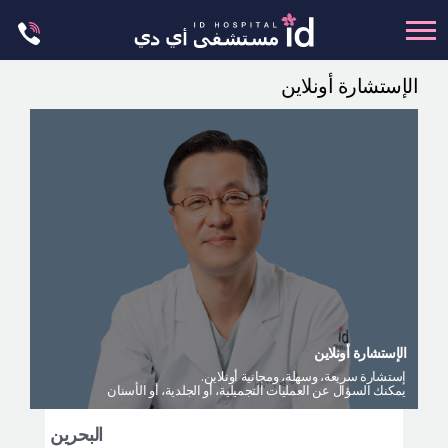
Skip
to
content
الإستشارة أونلاين
تجميل الجسم
تجميل الانف
عظام الوجه
عمليات الشد
عمليات الفكين
تجميل العيون
تجميل الثدي
الإستشارة أونلاين
العمليات البسيطة
إستشارة سريعة، وسهلة، ومجانية أونلاين.
يمكنك السؤال عن العمليات التجميلية، أو الجلدية، أو الأسنان
العيادة الجلدية
ليت مي إن
البحرين