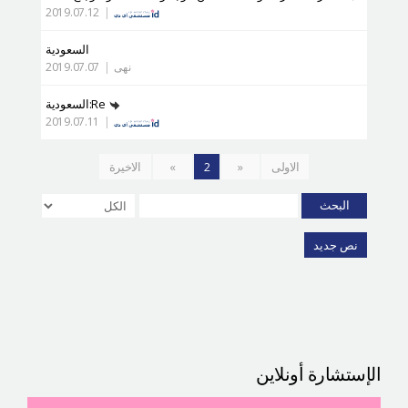
2019.07.12
|
السعودية
نهى
|
2019.07.07
Re:السعودية
2019.07.11
|
الاولى
«
2
»
الاخيرة
البحث
نص جديد
الإستشارة أونلاين