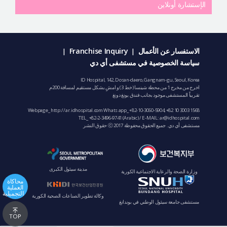
الإستشارة أونلاين
الاستفسار عن الأعمال
Franchise Inquiry
|
|
سياسة الخصوصية في مستشفى أي دي
ID Hospital, 142, Dosan-daero, Gangnam-gu, Seoul, Korea
اخرج من مخرج 1 من محطة شينسا (خط 3) و امشِ بشكل مستقيم لمسافة 200م
تقريباً المستشفى موجود بجانب فندق يونغ دونغ
Webpage_ http://ar.idhospital.com Whats app_
+82-10-3060-5904
,
+82 10 3003 1568
TEL_
+82-2-3496-9741
(Arabic) / E-MAIL:
ar@idhospital.com
مستشفى أي دي. جميع الحقوق محفوظة ⓒ 2017 حقوق النشر
مدينة سيئول الكبرى
وزارة الصحة والرعاية الاجتماعية الكورية
محاكاة
العملية
التجميلية
وكالة تطوير الصناعات الصحية الكورية
مستشفى جامعة سيئول الوطني في بوندانغ
TOP