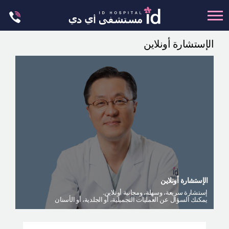
Skip
to
content
الإستشارة أونلاين
تجميل الجسم
تجميل الانف
عظام الوجه
عمليات الشد
عمليات الفكين
تجميل العيون
تجميل الثدي
الإستشارة أونلاين
العمليات البسيطة
إستشارة سريعة، وسهلة، ومجانية أونلاين.
يمكنك السؤال عن العمليات التجميلية، أو الجلدية، أو الأسنان
العيادة الجلدية
ليت مي إن