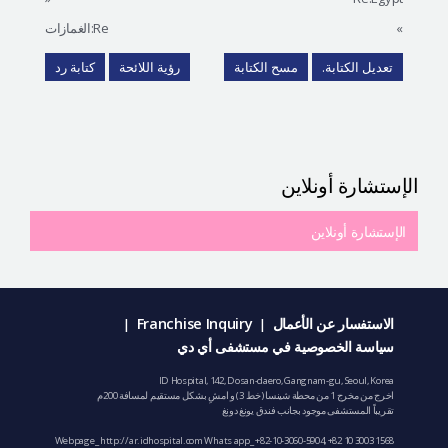
»
Re:الغمازات
تعديل الكتابة.
مسح الكتابة
رؤية اللائحة
كتابة رد
الإستشارة أونلاين
الإستشارة أونلاين
الاستفسار عن الأعمال
Franchise Inquiry
|
|
سياسة الخصوصية في مستشفى أي دي
ID Hospital, 142, Dosan-daero, Gangnam-gu, Seoul, Korea
اخرج من مخرج 1 من محطة شينسا (خط 3) و امشِ بشكل مستقيم لمسافة 200م
تقريباً المستشفى موجود بجانب فندق يونغ دونغ
Webpage_ http://ar.idhospital.com Whats app_
+82-10-3060-5904
,
+82 10 3003 1568