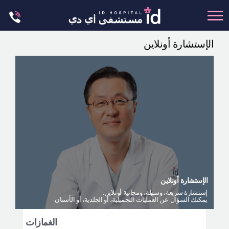
Skip
to
content
الإستشارة أونلاين
تجميل الجسم
تجميل الانف
عظام الوجه
عمليات الشد
عمليات الفكين
تجميل العيون
تجميل الثدي
الإستشارة أونلاين
العمليات البسيطة
إستشارة سريعة، وسهلة، ومجانية أونلاين.
يمكنك السؤال عن العمليات التجميلية، أو الجلدية، أو الأسنان
العيادة الجلدية
ليت مي إن
الغمازات