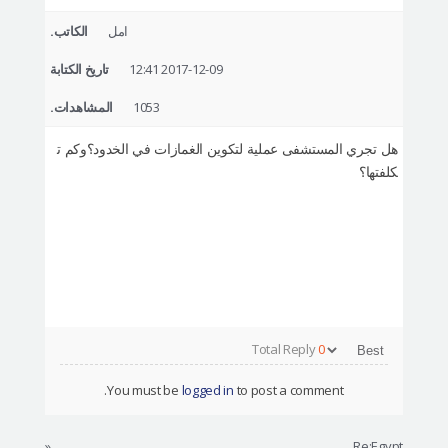
التعريف بالمستشفى
امل
الكاتب.
العمليات الآمنة
2017-12-09 12:41
تاريخ الكتابة
الإستشارة أونلاين
1053
المشاهدات.
التقييم بصور السيلفي
هل تجري المستشفى عملية لتكوين الغمازات في الخدود؟وكم ت
كلفتها؟
Total Reply
0
You must be
logged in
to post a comment.
«
Re:Egypt