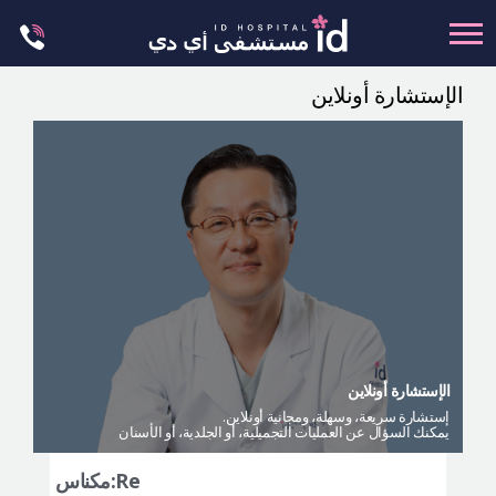
Skip
to
content
الإستشارة أونلاين
تجميل الجسم
تجميل الانف
عظام الوجه
عمليات الشد
عمليات الفكين
تجميل العيون
تجميل الثدي
الإستشارة أونلاين
العمليات البسيطة
إستشارة سريعة، وسهلة، ومجانية أونلاين.
يمكنك السؤال عن العمليات التجميلية، أو الجلدية، أو الأسنان
العيادة الجلدية
ليت مي إن
Re:مكناس