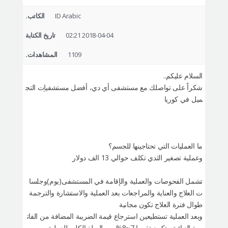
التعريف بالمستشفى
ID Arabic
الكاتب.
العمليات الآمنة
2018-04-04 02:21
تاريخ الكتابة
الإستشارة أونلاين
1109
المشاهدات.
التقييم بصور السيلفي
السلام عليكم..
شكراً على تواصلك مع مستشفى أي دي، أفضل مستشفياِت التج
ميل في كوريا
ما العمليات التي تحتاجينها للجسم؟
وعملية تصغير الثدي تكلف حوالي 13 الف دولار
تشمل الفحوصات والعملية والإقامة في المستشفى(يوم)وجلسا
ت العلاج والعناية والمراجعات بعد العملية والاستشارة والترجمة
طوال فترة العلاج تكون مجانية
وبعد العملية تستطيعين استرجاع قيمة الضريبة المضافة من الفات
ورة النهائية وتكون تقريبا 7~8% من المبلغ الكلي للعملية