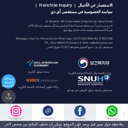
الاستفسار عن الأعمال
Franchise Inquiry
|
|
سياسة الخصوصية في مستشفى أي دي
ID Hospital, 142, Dosan-daero, Gangnam-gu, Seoul, Korea
اخرج من مخرج 1 من محطة شينسا (خط 3) و امشِ بشكل مستقيم لمسافة 200م
تقريباً المستشفى موجود بجانب فندق يونغ دونغ
Webpage_ http://ar.idhospital.com Whats app_
+82-10-3060-5904
,
+82 10 3003 1568
TEL_
+82-2-3496-9741
(Arabic) / E-MAIL:
ar@idhospital.com
مستشفى أي دي. جميع الحقوق محفوظة ⓒ 2017 حقوق النشر
مدينة سيئول الكبرى
وزارة الصحة والرعاية الاجتماعية الكورية
محاكاة
العملية
التجميلية
وكالة تطوير الصناعات الصحية الكورية
مستشفى جامعة سيئول الوطني في بوندانغ
TOP
PriceInquiry
Instagram
Facebook
Whatsapp
ملاحظة حول صور قبل وبعد على الموقع: يمكن أن تختلف النتائج من شخص لآخر