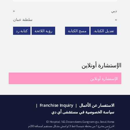
دبي
«
»
سلطنة عمان
تعديل الكتابة.
مسح الكتابة
رؤية اللائحة
كتابة رد
الإستشارة أونلاين
الإستشارة أونلاين
الاستفسار عن الأعمال
Franchise Inquiry
|
|
سياسة الخصوصية في مستشفى أي دي
ID Hospital, 142, Dosan-daero, Gangnam-gu, Seoul, Korea
اخرج من مخرج 1 من محطة شينسا (خط 3) و امشِ بشكل مستقيم لمسافة 200م