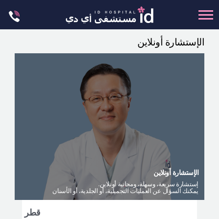
Skip
to
content
الإستشارة أونلاين
تجميل الجسم
تجميل الانف
عظام الوجه
عمليات الشد
عمليات الفكين
تجميل العيون
تجميل الثدي
الإستشارة أونلاين
العمليات البسيطة
إستشارة سريعة، وسهلة، ومجانية أونلاين.
يمكنك السؤال عن العمليات التجميلية، أو الجلدية، أو الأسنان
العيادة الجلدية
ليت مي إن
قطر