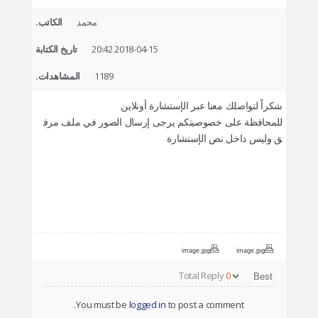
التعريف بالمستشفى
محمد
الكاتب.
العمليات الآمنة
2018-04-15 20:42
تاريخ الكتابة
الإستشارة أونلاين
1189
المشاهدات.
التقييم بصور السيلفي
شكراً لتواصلك معنا عبر الإستشارة أونلاين
للمحافظة على خصوصيتكم يرجى إرسال الصور في ملف مرف
ق وليس داخل نص الإستشارة
image.jpg
image.jpg
Total Reply
0
You must be
logged in
to post a comment.