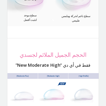
سطح موحد
سطح ناعم لحركة وملمس
لتثبت أفضل
طبيعي
الحجم الجميل الملائم لجسدي
فقط في أي دي
“New Moderate High”