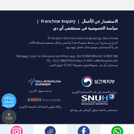
الاستفسار عن الأعمال
Franchise Inquiry
|
|
سياسة الخصوصية في مستشفى أي دي
ID Hospital, 142, Dosan-daero, Gangnam-gu, Seoul, Korea
اخرج من مخرج 1 من محطة شينسا (خط 3) و امشِ بشكل مستقيم لمسافة 200م
تقريباً المستشفى موجود بجانب فندق يونغ دونغ
Webpage_ http://ar.idhospital.com Whats app_
+82-10-3060-5904
,
+82 10 3003 1568
TEL_
+82-2-3496-9741
(Arabic) / E-MAIL:
ar@idhospital.com
مستشفى أي دي. جميع الحقوق محفوظة ⓒ 2017 حقوق النشر
مدينة سيئول الكبرى
وزارة الصحة والرعاية الاجتماعية الكورية
محاكاة
العملية
التجميلية
وكالة تطوير الصناعات الصحية الكورية
مستشفى جامعة سيئول الوطني في بوندانغ
TOP