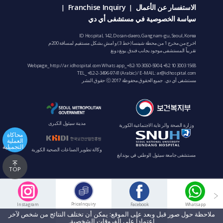
الاستفسار عن الأعمال
Franchise Inquiry
|
|
سياسة الخصوصية في مستشفى أي دي
ID Hospital, 142, Dosan-daero, Gangnam-gu, Seoul, Korea
اخرج من مخرج 1 من محطة شينسا (خط 3) و امشِ بشكل مستقيم لمسافة 200م
تقريباً المستشفى موجود بجانب فندق يونغ دونغ
Webpage_ http://ar.idhospital.com Whats app_
+82-10-3060-5904
,
+82 10 3003 1568
TEL_
+82-2-3496-9741
(Arabic) / E-MAIL:
ar@idhospital.com
مستشفى أي دي. جميع الحقوق محفوظة ⓒ 2017 حقوق النشر
مدينة سيئول الكبرى
وزارة الصحة والرعاية الاجتماعية الكورية
محاكاة
العملية
التجميلية
وكالة تطوير الصناعات الصحية الكورية
مستشفى جامعة سيئول الوطني في بوندانغ
TOP
PriceInquiry
Instagram
Facebook
Whatsapp
ملاحظة حول صور قبل وبعد على الموقع: يمكن أن تختلف النتائج من شخص لآخر
اعتماداً على الفروقات الشخصية.