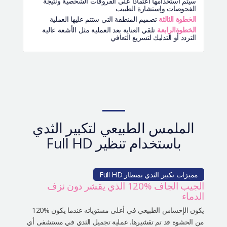
سيتم استخدامها اعتماداً على الفروقات الشخصية ونتيجة
الفحوصات وإستشارة الطبيب
الخطوة الثالثة
تصميم المنطقة التي ستتم عليها العملية
الخطوةالرابعة
تلقي العناية بعد العملية مثل الأشعة عالية
التردد أو التدليك لتسريع التعافي
الملمس الطبيعي لتكبير الثدي
باستخدام تنظير Full HD
مميزات تكبير الثدي بمنظار Full HD
الجيب الجاف %120 الذي يقشر دون نزف
الدماء
يكون الإحساس الطبيعي في أعلى مستوياته عندما يكون %120
من الحشوة قد تم تقشيرها. عملية تجميل الثدي في مستشفى أي