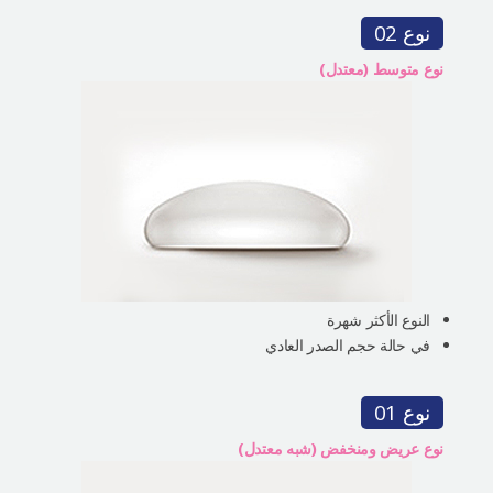
نوع 02
نوع متوسط (معتدل)
النوع الأكثر شهرة
في حالة حجم الصدر العادي
نوع 01
نوع عريض ومنخفض (شبه معتدل)