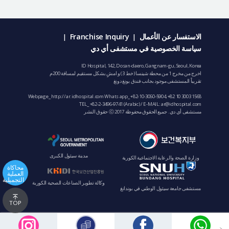
الاستفسار عن الأعمال
Franchise Inquiry
|
|
سياسة الخصوصية في مستشفى أي دي
ID Hospital, 142, Dosan-daero, Gangnam-gu, Seoul, Korea
اخرج من مخرج 1 من محطة شينسا (خط 3) و امشِ بشكل مستقيم لمسافة 200م
تقريباً المستشفى موجود بجانب فندق يونغ دونغ
Webpage_ http://ar.idhospital.com Whats app_
+82-10-3060-5904
,
+82 10 3003 1568
TEL_
+82-2-3496-9741
(Arabic) / E-MAIL:
ar@idhospital.com
مستشفى أي دي. جميع الحقوق محفوظة ⓒ 2017 حقوق النشر
مدينة سيئول الكبرى
وزارة الصحة والرعاية الاجتماعية الكورية
محاكاة
العملية
التجميلية
وكالة تطوير الصناعات الصحية الكورية
مستشفى جامعة سيئول الوطني في بوندانغ
TOP