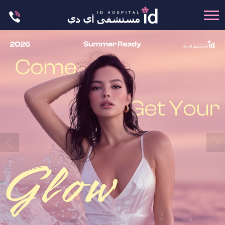
Skip
to
content
تجميل الجسم
تجميل الانف
عظام الوجه
عمليات الشد
عمليات الفكين
تجميل العيون
تجميل الثدي
العمليات البسيطة
العيادة الجلدية
ليت مي إن