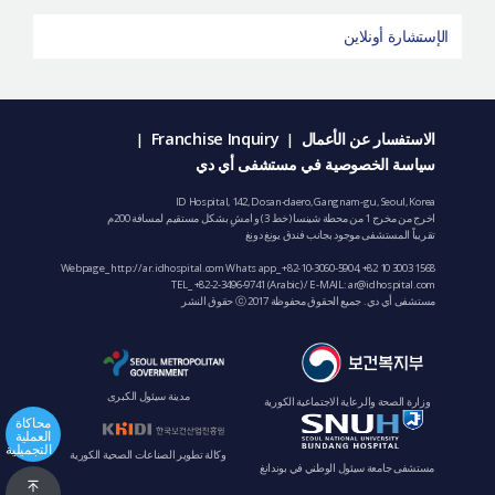
الإستشارة أونلاين
الاستفسار عن الأعمال
Franchise Inquiry
|
|
سياسة الخصوصية في مستشفى أي دي
ID Hospital, 142, Dosan-daero, Gangnam-gu, Seoul, Korea
اخرج من مخرج 1 من محطة شينسا (خط 3) و امشِ بشكل مستقيم لمسافة 200م
تقريباً المستشفى موجود بجانب فندق يونغ دونغ
Webpage_ http://ar.idhospital.com Whats app_
+82-10-3060-5904
,
+82 10 3003 1568
TEL_
+82-2-3496-9741
(Arabic) / E-MAIL:
ar@idhospital.com
مستشفى أي دي. جميع الحقوق محفوظة ⓒ 2017 حقوق النشر
مدينة سيئول الكبرى
وزارة الصحة والرعاية الاجتماعية الكورية
محاكاة
العملية
التجميلية
وكالة تطوير الصناعات الصحية الكورية
مستشفى جامعة سيئول الوطني في بوندانغ