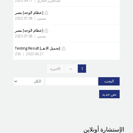
عبدالعزيز حجازي
|
2023.09.11
[عظام الوجه]
مصر
ىسمي
|
2023.07.08
[عظام الوجه]
مصر
ىسمي
|
2023.07.08
[تجميل الانف]
Testing Result
ZSA
|
2023.06.27
1
»
الاخيرة
البحث
نص جديد
الإستشارة أونلاين