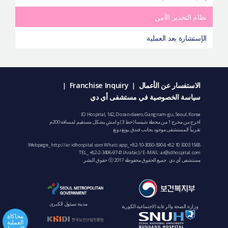
نظام التخدير الآمن
الإستشارة بعد العملية
الاستفسار عن الأعمال
Franchise Inquiry
|
|
سياسة الخصوصية في مستشفى أي دي
ID Hospital, 142, Dosan-daero, Gangnam-gu, Seoul, Korea
اخرج من مخرج 1 من محطة شينسا (خط 3) و امشِ بشكل مستقيم لمسافة 200م
تقريباً المستشفى موجود بجانب فندق يونغ دونغ
Webpage_ http://ar.idhospital.com Whats app_
+82-10-3060-5904
,
+82 10 3003 1568
TEL_
+82-2-3496-9741
(Arabic) / E-MAIL:
ar@idhospital.com
مستشفى أي دي. جميع الحقوق محفوظة ⓒ 2017 حقوق النشر
مدينة سيئول الكبرى
وزارة الصحة والرعاية الاجتماعية الكورية
محاكاة
العملية