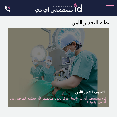
Skip
to
content
نظام التخدير الآمن
تجميل الجسم
تجميل الانف
عظام الوجه
عمليات الشد
عمليات الفكين
تجميل العيون
تجميل الثدي
التتعريف التخدير الآمن
العمليات البسيطة
قام مستشفى أي دي بإنشاء مركز تخدير متخصص لأن سلامة المرضى هي
أقصى أولوياتنا.
العيادة الجلدية
ليت مي إن