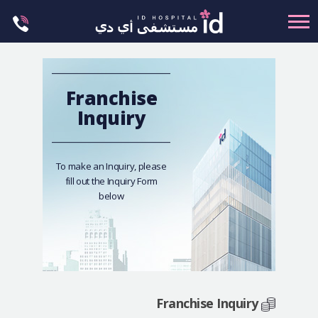
Skip
to
content
تجميل الجسم
Franchise
تجميل الانف
Inquiry
عظام الوجه
عمليات الشد
To make an Inquiry, please
fill out the Inquiry Form
عمليات الفكين
below
تجميل العيون
تجميل الثدي
العمليات البسيطة
العيادة الجلدية
Franchise Inquiry
ليت مي إن