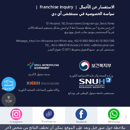
الاستفسار عن الأعمال
Franchise Inquiry
|
|
سياسة الخصوصية في مستشفى أي دي
ID Hospital, 142, Dosan-daero, Gangnam-gu, Seoul, Korea
اخرج من مخرج 1 من محطة شينسا (خط 3) و امشِ بشكل مستقيم لمسافة 200م
تقريباً المستشفى موجود بجانب فندق يونغ دونغ
Webpage_ http://ar.idhospital.com Whats app_
+82-10-3060-5904
,
+82 10 3003 1568
TEL_
+82-2-3496-9741
(Arabic) / E-MAIL:
ar@idhospital.com
مستشفى أي دي. جميع الحقوق محفوظة ⓒ 2017 حقوق النشر
مدينة سيئول الكبرى
وزارة الصحة والرعاية الاجتماعية الكورية
محاكاة
العملية
التجميلية
وكالة تطوير الصناعات الصحية الكورية
مستشفى جامعة سيئول الوطني في بوندانغ
TOP
PriceInquiry
Instagram
Facebook
Whatsapp
ملاحظة حول صور قبل وبعد على الموقع: يمكن أن تختلف النتائج من شخص لآخر