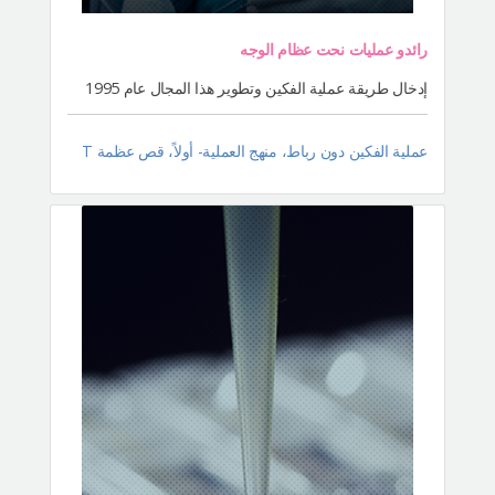
رائدو عمليات نحت عظام الوجه
إدخال طريقة عملية الفكين وتطوير هذا المجال عام 1995
عملية الفكين دون رباط، منهج العملية- أولاً، قص عظمة T