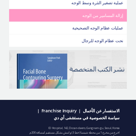
عملية تصغير النثرة وسط الوجه
إزالة المسامير من الوجه
عمليات عظام الوجه التصحيحية
نحت عظام الوجه للرجال
الاستفسار عن الأعمال
Franchise Inquiry
|
|
سياسة الخصوصية في مستشفى أي دي
ID Hospital, 142, Dosan-daero, Gangnam-gu, Seoul, Korea
اخرج من مخرج 1 من محطة شينسا (خط 3) و امشِ بشكل مستقيم لمسافة 200م