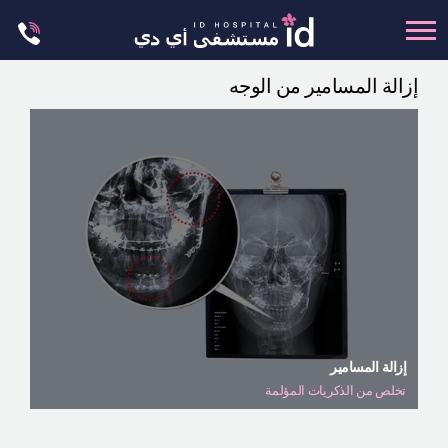
Skip
to
content
إزالة المسامير من الوجه
تجميل الجسم
تجميل الانف
عظام الوجه
عمليات الشد
عمليات الفكين
تجميل العيون
تجميل الثدي
العمليات البسيطة
إزالة المسامير
تخلص من الذكريات المؤلمة
العيادة الجلدية
ليت مي إن