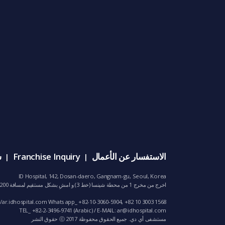
الاستفسار عن الأعمال
Franchise Inquiry
س
|
|
ID Hospital, 142, Dosan-daero, Gangnam-gu, Seoul, Korea
اخرج من مخرج 1 من محطة شينسا (خط 3) و امشِ بشكل مستقيم لمسافة 200م تقريباً المستشفى موجود بجانب فندق يونغ دونغ
/ar.idhospital.com Whats app_ +82-10-3060-5904, +82 10 3003 1568
TEL_ +82-2-3496-9741 (Arabic) / E-MAIL:
ar@idhospital.com
مستشفى أي دي. جميع الحقوق محفوظة ⓒ 2017 حقوق النشر