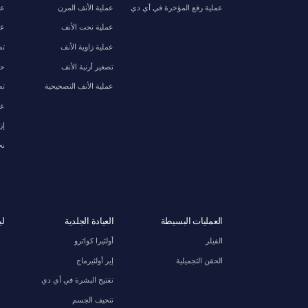
عملية رفع المؤخرة في أي دي
عملية الأنف المرن
عم
عملية نحت الأنف
عم
عملية زاوية الأنف
تص
تصغير أرنبة الأنف
حش
عملية الأنف التصحيحية
تص
عم
إز
نح
العمليات البسيطة
العيادة الجلدية
لي
الفيلر
أولثيرا كواترو
الحقن التجميلية
إير أولثيرماج
تفتيح البشرة في أي دي
تنحيف الجسم