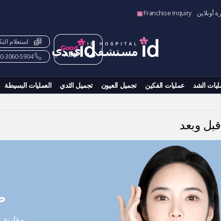
ة أونلاين
Franchise Inquiry
استعلام الت
82-10-3060-5904+
ليات الشد
عمليات الفكين
تجميل العيون
تجميل الثدي
العمليات البسيطة
بل وبعد
ص
مقارنة 