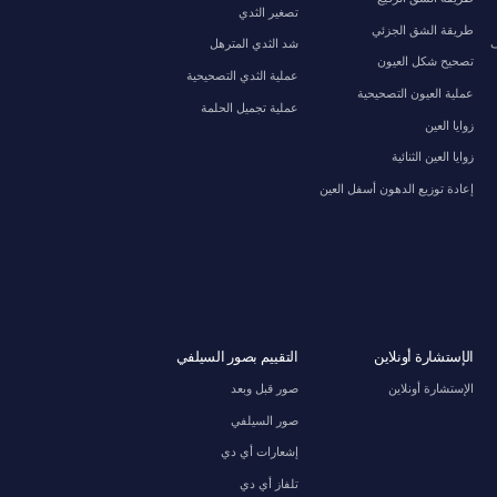
تصغير الثدي
طريقة الشق الجزئي
ف
شد الثدي المترهل
تصحيح شكل العيون
عملية الثدي التصحيحية
عملية العيون التصحيحية
عملية تجميل الحلمة
زوايا العين
زوايا العين الثنائية
إعادة توزيع الدهون أسفل العين
الإستشارة أونلاين
التقييم بصور السيلفي
الإستشارة أونلاين
صور قبل وبعد
صور السيلفي
إشعارات أي دي
تلفاز أي دي