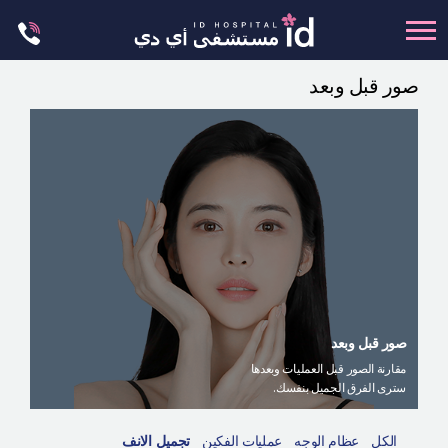
Skip
to
content
صور قبل وبعد
تجميل الجسم
تجميل الانف
عظام الوجه
عمليات الشد
عمليات الفكين
تجميل العيون
تجميل الثدي
صور قبل وبعد
العمليات البسيطة
مقارنة الصور قبل العمليات وبعدها
سترى الفرق الجميل بنفسك.
العيادة الجلدية
ليت مي إن
الكل
عظام الوجه
عمليات الفكين
تجميل الانف