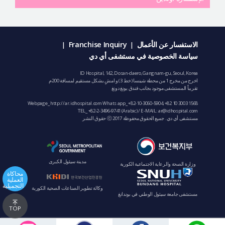
الاستفسار عن الأعمال
Franchise Inquiry
|
|
سياسة الخصوصية في مستشفى أي دي
ID Hospital, 142, Dosan-daero, Gangnam-gu, Seoul, Korea
اخرج من مخرج 1 من محطة شينسا (خط 3) و امشِ بشكل مستقيم لمسافة 200م
تقريباً المستشفى موجود بجانب فندق يونغ دونغ
Webpage_ http://ar.idhospital.com Whats app_
+82-10-3060-5904
,
+82 10 3003 1568
TEL_
+82-2-3496-9741
(Arabic) / E-MAIL:
ar@idhospital.com
مستشفى أي دي. جميع الحقوق محفوظة ⓒ 2017 حقوق النشر
مدينة سيئول الكبرى
وزارة الصحة والرعاية الاجتماعية الكورية
محاكاة
العملية
التجميلية
وكالة تطوير الصناعات الصحية الكورية
مستشفى جامعة سيئول الوطني في بوندانغ
TOP