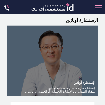
Skip
to
content
الإستشارة أونلاين
تجميل الجسم
تجميل الانف
عظام الوجه
عمليات الشد
عمليات الفكين
تجميل العيون
تجميل الثدي
الإستشارة أونلاين
العمليات البسيطة
إستشارة سريعة، وسهلة، ومجانية أونلاين.
يمكنك السؤال عن العمليات التجميلية، أو الجلدية، أو الأسنان
العيادة الجلدية
ليت مي إن